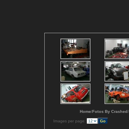
Home
/
Fotos By Crashed
/
Images per page: