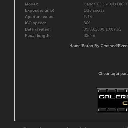
Model:
Canon EOS 400D DIGI
Exposure time:
1/13 sec(s)
Aperture value:
F/14
ISO speed:
800
Date created:
09.03.2008 10:07:52
Focal length:
33mm
Home
/
Fotos By Crashed
/
Even
Clicar aqui par