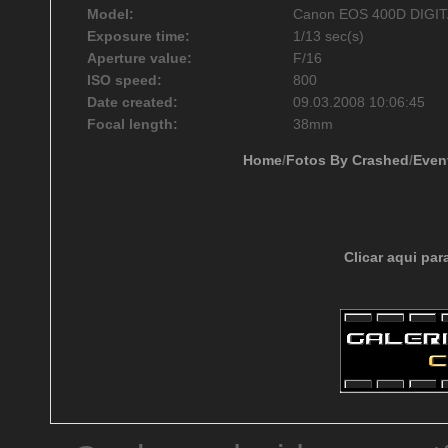
Model:
Canon EOS 400D DIGI
Exposure time:
1/13 sec(s)
Aperture value:
F/16
ISO speed:
800
Date created:
09.03.2008 10:06:45
Focal length:
38mm
Home
/
Fotos By Crashed
/
Even
Clicar aqui par