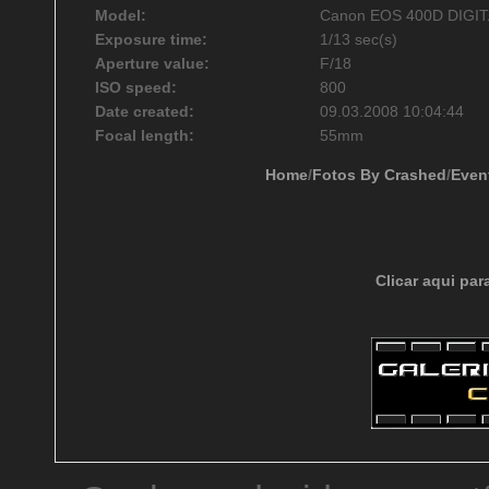
Model:
Canon EOS 400D DIGI
Exposure time:
1/13 sec(s)
Aperture value:
F/18
ISO speed:
800
Date created:
09.03.2008 10:04:44
Focal length:
55mm
Home
/
Fotos By Crashed
/
Even
Clicar aqui par