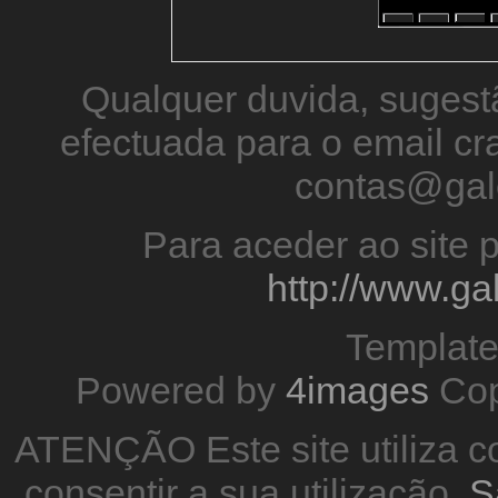
Qualquer duvida, sugestã
efectuada para o email 
contas@gal
Para aceder ao site p
http://www.g
Templat
Powered by
4images
Cop
ATENÇÃO Este site utiliza co
consentir a sua utilização.
S