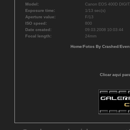
Model:
Canon EOS 400D DIGI
Exposure time:
1/13 sec(s)
Aperture value:
F/13
ISO speed:
800
Date created:
09.03.2008 10:03:44
Focal length:
24mm
Home
/
Fotos By Crashed
/
Even
Clicar aqui par