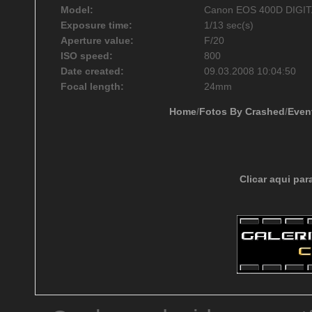
Model:
Canon EOS 400D DIGI
Exposure time:
1/13 sec(s)
Aperture value:
F/20
ISO speed:
800
Date created:
09.03.2008 10:04:50
Focal length:
24mm
Home
/
Fotos By Crashed
/
Even
Clicar aqui par