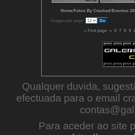
Home
/
Fotos By Crashed
/
Eventos 20
Images per page:
« First page
«
6
7
8
9
Qualquer duvida, sugestã
efectuada para o email 
contas@gal
Para aceder ao site p