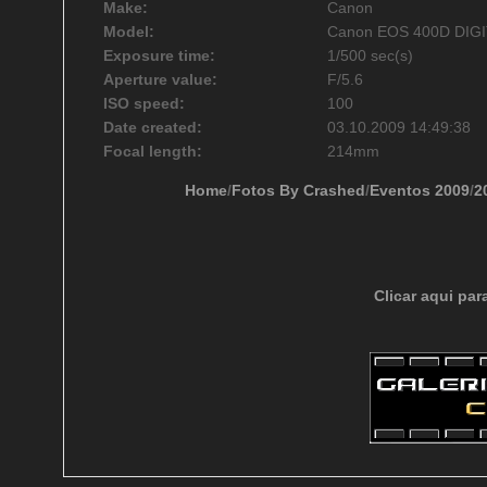
Make:
Canon
Model:
Canon EOS 400D DIG
Exposure time:
1/500 sec(s)
Aperture value:
F/5.6
ISO speed:
100
Date created:
03.10.2009 14:49:38
Focal length:
214mm
Home
/
Fotos By Crashed
/
Eventos 2009
/
2
Clicar aqui par