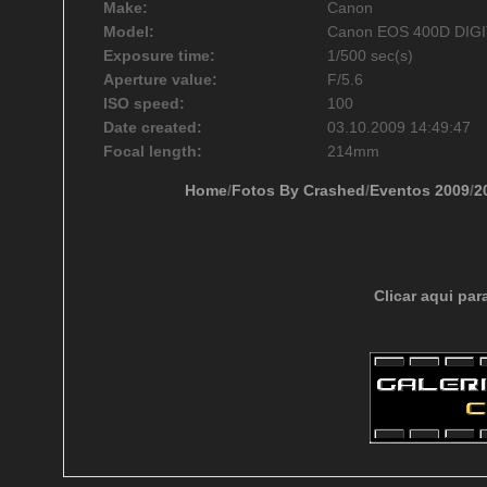
Make:
Canon
Model:
Canon EOS 400D DIG
Exposure time:
1/500 sec(s)
Aperture value:
F/5.6
ISO speed:
100
Date created:
03.10.2009 14:49:47
Focal length:
214mm
Home
/
Fotos By Crashed
/
Eventos 2009
/
2
Clicar aqui par