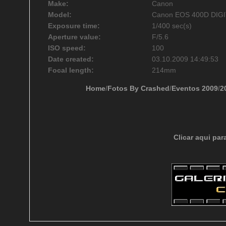
Make:
Canon
Model:
Canon EOS 400D DIG
Exposure time:
1/400 sec(s)
Aperture value:
F/5.6
ISO speed:
100
Date created:
03.10.2009 14:49:53
Focal length:
214mm
Home
/
Fotos By Crashed
/
Eventos 2009
/
2
Clicar aqui par