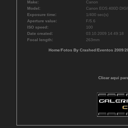
Make:
Canon
Model:
Canon EOS 400D DIG
Exposure time:
1/400 sec(s)
Aperture value:
F/5.6
ISO speed:
100
Date created:
03.10.2009 14:49:18
Focal length:
263mm
Home
/
Fotos By Crashed
/
Eventos 2009
/
2
Clicar aqui par