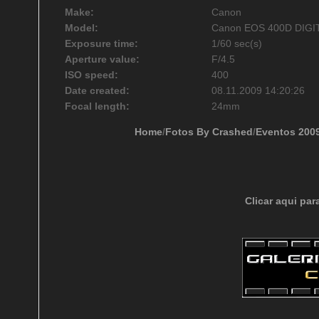
Make:
Canon
Model:
Canon EOS 400D DIGI
Exposure time:
1/60 sec(s)
Aperture value:
F/4.5
ISO speed:
400
Date created:
08.11.2009 14:20:26
Focal length:
24mm
Home
/
Fotos By Crashed
/
Eventos 200
Clicar aqui par