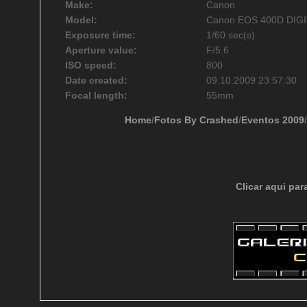
Make:
Canon
Model:
Canon EOS 400D DIG
Exposure time:
1/60 sec(s)
Aperture value:
F/5.6
ISO speed:
800
Date created:
09.10.2009 23:57:30
Focal length:
55mm
Home
/
Fotos By Crashed
/
Eventos 2009
/
Clicar aqui par