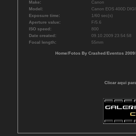
Make:
Canon
Model:
Canon EOS 400D DIG
Exposure time:
1/60 sec(s)
Aperture value:
F/5.6
ISO speed:
800
Date created:
09.10.2009 23:54:58
Focal length:
55mm
Home
/
Fotos By Crashed
/
Eventos 2009
/
Clicar aqui par