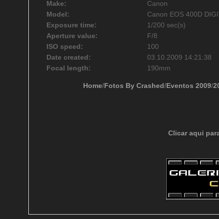
Make:
Canon
Model:
Canon EOS 400D DIG
Exposure time:
1/200 sec(s)
Aperture value:
F/8
ISO speed:
100
Date created:
03.10.2009 14:21:38
Focal length:
190mm
Home
/
Fotos By Crashed
/
Eventos 2009
/
2
Clicar aqui par