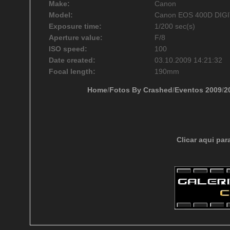
Make:
Canon
Model:
Canon EOS 400D DIG
Exposure time:
1/200 sec(s)
Aperture value:
F/8
ISO speed:
100
Date created:
03.10.2009 14:21:32
Focal length:
190mm
Home
/
Fotos By Crashed
/
Eventos 2009
/
2
Clicar aqui par