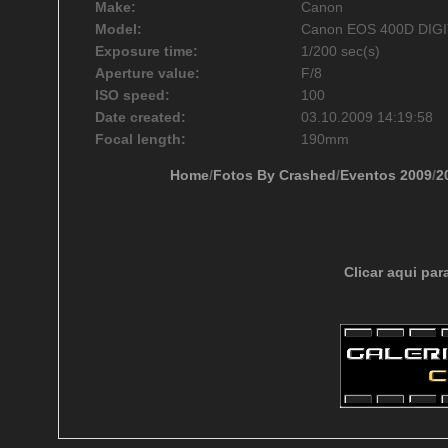
Make:
Canon
Model:
Canon EOS 400D DIG
Exposure time:
1/200 sec(s)
Aperture value:
F/8
ISO speed:
100
Date created:
03.10.2009 14:19:58
Focal length:
190mm
Home
/
Fotos By Crashed
/
Eventos 2009
/
2
Clicar aqui par