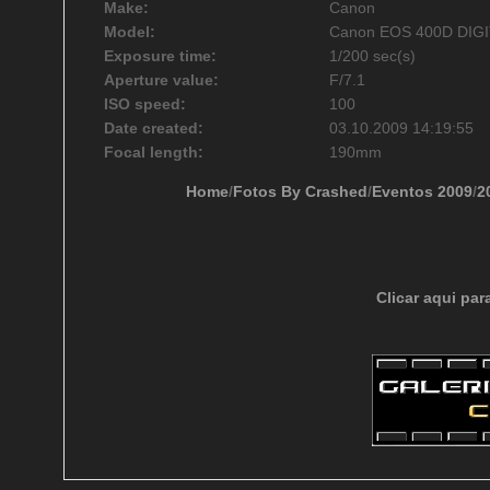
Make:
Canon
Model:
Canon EOS 400D DIG
Exposure time:
1/200 sec(s)
Aperture value:
F/7.1
ISO speed:
100
Date created:
03.10.2009 14:19:55
Focal length:
190mm
Home
/
Fotos By Crashed
/
Eventos 2009
/
2
Clicar aqui par