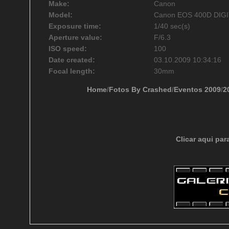
Make:
Canon
Model:
Canon EOS 400D DIG
Exposure time:
1/40 sec(s)
Aperture value:
F/6.3
ISO speed:
100
Date created:
03.10.2009 10:34:16
Focal length:
30mm
Home
/
Fotos By Crashed
/
Eventos 2009
/
2
Clicar aqui par