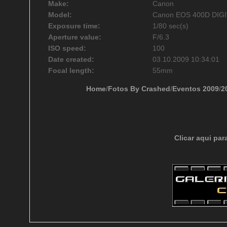
Make:
Canon
Model:
Canon EOS 400D DIG
Exposure time:
1/80 sec(s)
Aperture value:
F/6.3
ISO speed:
100
Date created:
03.10.2009 10:34:01
Focal length:
55mm
Home
/
Fotos By Crashed
/
Eventos 2009
/
2
Clicar aqui par