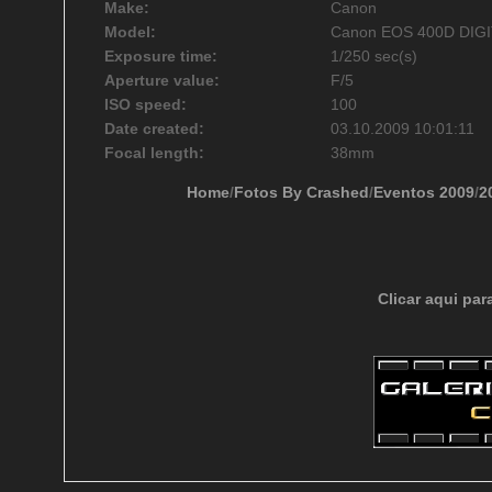
Make:
Canon
Model:
Canon EOS 400D DIG
Exposure time:
1/250 sec(s)
Aperture value:
F/5
ISO speed:
100
Date created:
03.10.2009 10:01:11
Focal length:
38mm
Home
/
Fotos By Crashed
/
Eventos 2009
/
2
Clicar aqui par