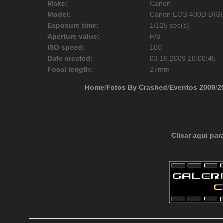
Make:
Canon
Model:
Canon EOS 400D DIG
Exposure time:
1/125 sec(s)
Aperture value:
F/8
ISO speed:
100
Date created:
03.10.2009 10:00:45
Focal length:
27mm
Home
/
Fotos By Crashed
/
Eventos 2009
/
2
Clicar aqui par