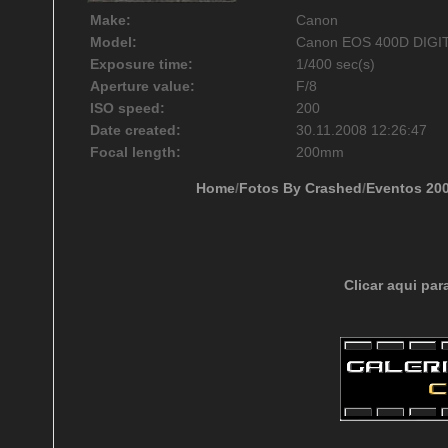
Make:
Canon
Model:
Canon EOS 400D DIGI
Exposure time:
1/400 sec(s)
Aperture value:
F/8
ISO speed:
200
Date created:
30.11.2008 12:26:47
Focal length:
200mm
Home
/
Fotos By Crashed
/
Eventos 20
Clicar aqui par