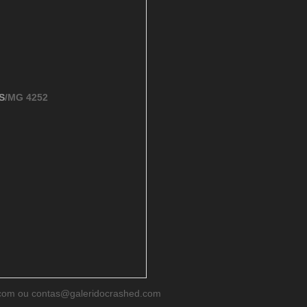
S
/MG 4252
d.com ou contas@galeridocrashed.com