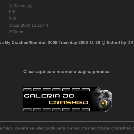
1/400 sec(s)
F/8
200
30.11.2008 12:26:44
200mm
os By Crashed
/
Eventos 2008
/
Trackday 2008-11-30 @ Estoril by DR
Clicar aqui para retornar a pagina principal
de fotos, deverá ser efectuada para o email crashed@galeridocrashe