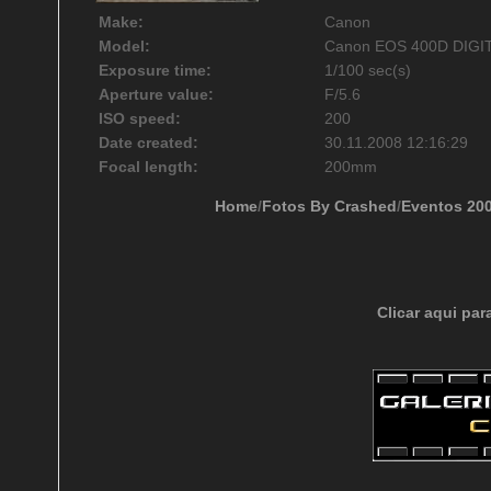
Make:
Canon
Model:
Canon EOS 400D DIGI
Exposure time:
1/100 sec(s)
Aperture value:
F/5.6
ISO speed:
200
Date created:
30.11.2008 12:16:29
Focal length:
200mm
Home
/
Fotos By Crashed
/
Eventos 20
Clicar aqui par