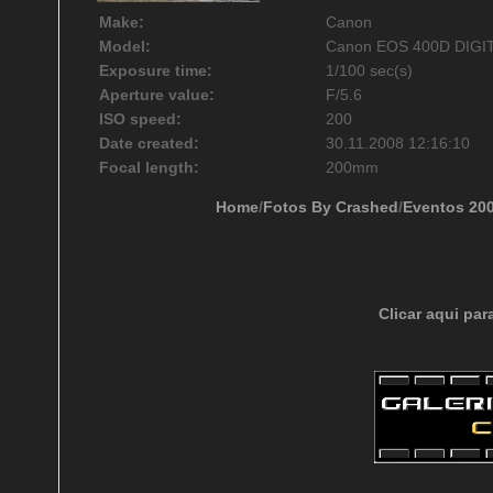
Make:
Canon
Model:
Canon EOS 400D DIGI
Exposure time:
1/100 sec(s)
Aperture value:
F/5.6
ISO speed:
200
Date created:
30.11.2008 12:16:10
Focal length:
200mm
Home
/
Fotos By Crashed
/
Eventos 20
Clicar aqui par