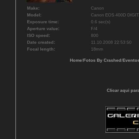
Make:
Canon
Model:
Canon EOS 400D DIGI
Exposure time:
0.6 sec(s)
Aperture value:
F/4
ISO speed:
800
Date created:
11.10.2008 22:53:50
Focal length:
18mm
Home
/
Fotos By Crashed
/
Evento
Clicar aqui par