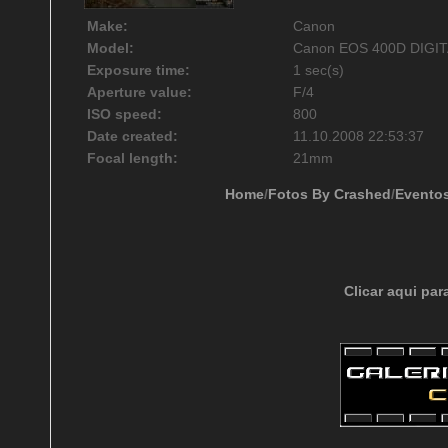
Make:
Canon
Model:
Canon EOS 400D DIGI
Exposure time:
1 sec(s)
Aperture value:
F/4
ISO speed:
800
Date created:
11.10.2008 22:53:37
Focal length:
21mm
Home
/
Fotos By Crashed
/
Evento
Clicar aqui par