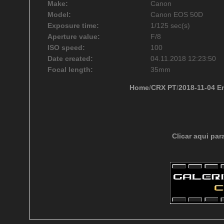
Make:
Canon
Model:
Canon EOS 50D
Exposure time:
1/125 sec(s)
Aperture value:
F/8
ISO speed:
100
Date created:
04.11.2018 12:23:50
Focal length:
35mm
Home
/
CRX PT
/
2018-11-04 E
Clicar aqui par