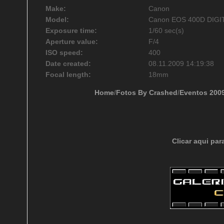
Make:
Canon
Model:
Canon EOS 400D DIGI
Exposure time:
1/60 sec(s)
Aperture value:
F/4
ISO speed:
400
Date created:
08.11.2009 14:19:38
Focal length:
18mm
Home
/
Fotos By Crashed
/
Eventos 200
Clicar aqui par