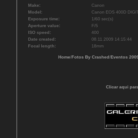
Make:
Canon
Model:
Canon EOS 400D DIGI
Exposure time:
1/60 sec(s)
Aperture value:
F/5
ISO speed:
400
Date created:
08.11.2009 14:15:44
Focal length:
18mm
Home
/
Fotos By Crashed
/
Eventos 200
Clicar aqui par