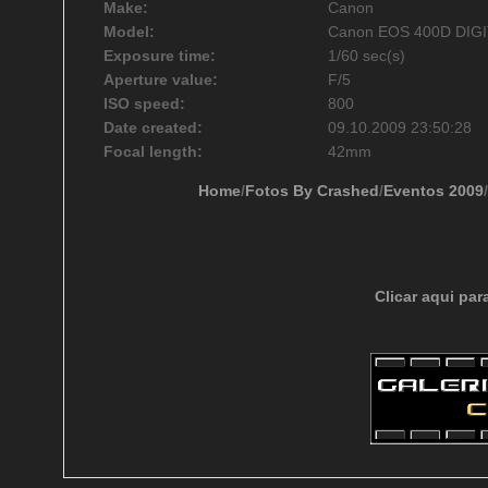
Make:
Canon
Model:
Canon EOS 400D DIG
Exposure time:
1/60 sec(s)
Aperture value:
F/5
ISO speed:
800
Date created:
09.10.2009 23:50:28
Focal length:
42mm
Home
/
Fotos By Crashed
/
Eventos 2009
/
Clicar aqui par