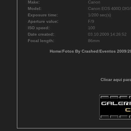
Make:
Canon
Model:
Canon EOS 400D DIG
Exposure time:
1/200 sec(s)
Aperture value:
F/9
ISO speed:
100
Date created:
03.10.2009 14:26:52
Focal length:
86mm
Home
/
Fotos By Crashed
/
Eventos 2009
/
2
Clicar aqui par