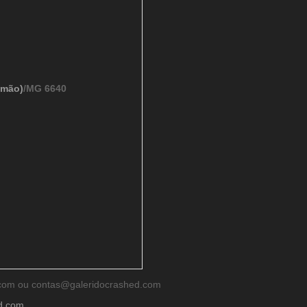
imão)
/MG 6640
d.com ou contas@galeridocrashed.com
ed.com