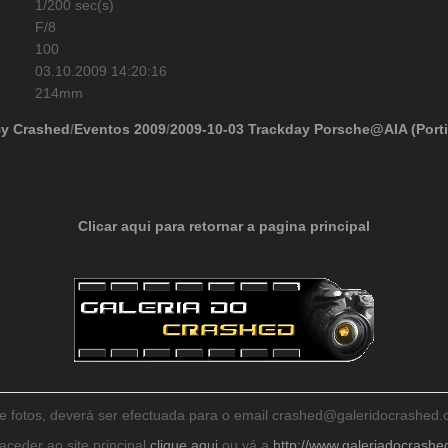
1/200 sec(s)
F/8
100
03.10.2009 14:20:16
214mm
By Crashed
/
Eventos 2009
/
2009-10-03 Trackday Porsche@AIA (Port
Clicar aqui para retornar a pagina principal
de fotos, deverá ser efectuada para o email crashed@galeridocrashe
aceder ao site principal
clique aqui
ou vá a
http://www.galeriadocrash