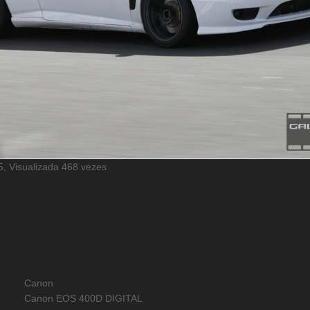
, Visualizada 468 vezes
Canon
Canon EOS 400D DIGITAL