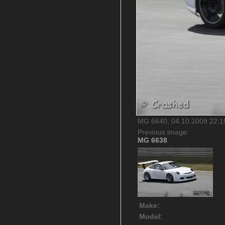
MG 6640, 04.10.2009 22:15
Previous image:
MG 6638
Make:
Model: