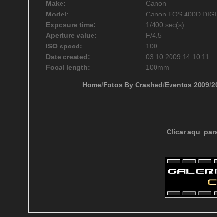
Make:
Canon
Model:
Canon EOS 400D DIG
Exposure time:
1/400 sec(s)
Aperture value:
F/4.5
ISO speed:
100
Date created:
03.10.2009 14:10:11
Focal length:
100mm
Home
/
Fotos By Crashed
/
Eventos 2009
/
2
Clicar aqui par