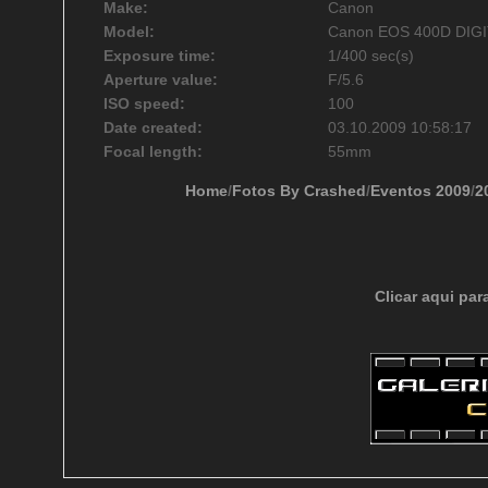
Make:
Canon
Model:
Canon EOS 400D DIG
Exposure time:
1/400 sec(s)
Aperture value:
F/5.6
ISO speed:
100
Date created:
03.10.2009 10:58:17
Focal length:
55mm
Home
/
Fotos By Crashed
/
Eventos 2009
/
2
Clicar aqui par