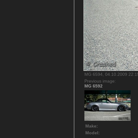
MG 6594, 04.10.2009 22:15
Previous image:
MG 6592
Make:
Model: