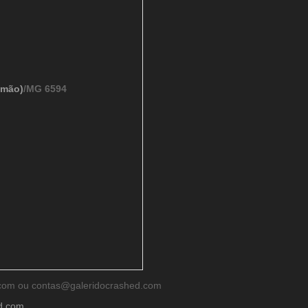
imão)
/MG 6594
d.com ou contas@galeridocrashed.com
ed.com