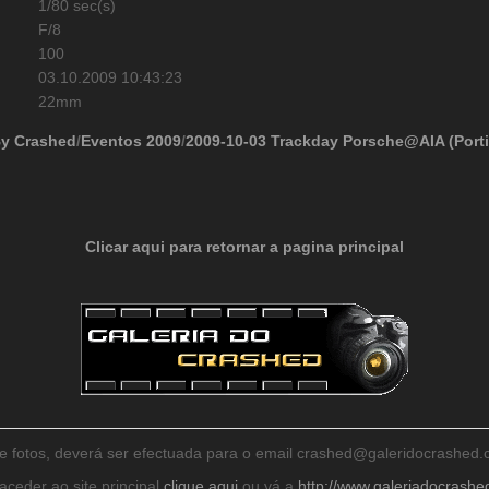
1/80 sec(s)
F/8
100
03.10.2009 10:43:23
22mm
By Crashed
/
Eventos 2009
/
2009-10-03 Trackday Porsche@AIA (Port
Clicar aqui para retornar a pagina principal
de fotos, deverá ser efectuada para o email crashed@galeridocrashe
aceder ao site principal
clique aqui
ou vá a
http://www.galeriadocrash