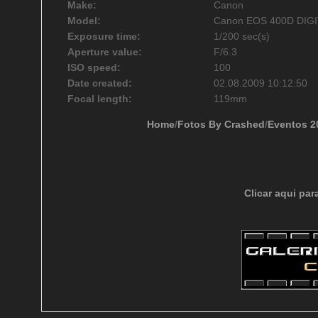
Make:
Canon
Model:
Canon EOS 400D DIG
Exposure time:
1/200 sec(s)
Aperture value:
F/6.3
ISO speed:
100
Date created:
02.08.2009 10:12:50
Focal length:
119mm
Home
/
Fotos By Crashed
/
Eventos 2
Clicar aqui par