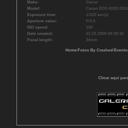
Make:
Canon
Model:
Canon EOS 400D DIG
Exposure time:
1/320 sec(s)
Aperture value:
F/4.5
ISO speed:
100
Date created:
01.03.2009 08:38:32
Focal length:
34mm
Home
/
Fotos By Crashed
/
Evento
Clicar aqui par