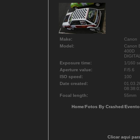
Make:
Canon
Model:
Canon 
400D
DIGITA
Exposure time:
1/160 s
Aperture value:
F/5.6
ISO speed:
100
Date created:
01.03.2
08:38:0
Focal length:
55mm
Home
/
Fotos By Crashed
/
Evento
Clicar aqui par