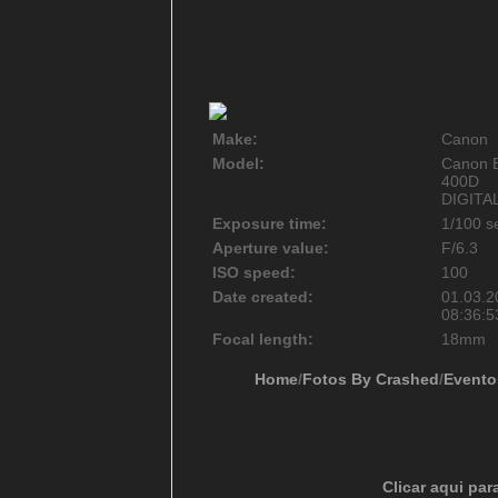
Make:
Canon
Model:
Canon 
400D
DIGITA
Exposure time:
1/100 s
Aperture value:
F/6.3
ISO speed:
100
Date created:
01.03.2
08:36:5
Focal length:
18mm
Home
/
Fotos By Crashed
/
Evento
Clicar aqui par