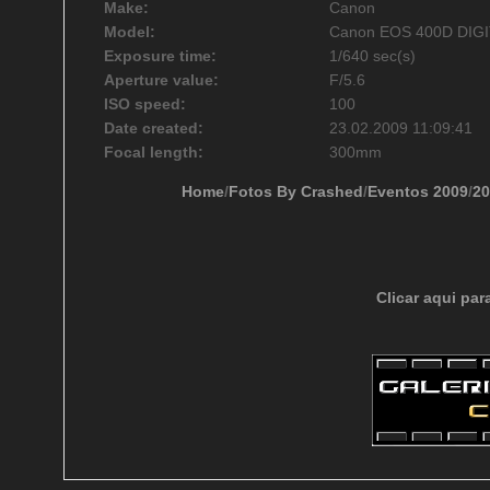
Make:
Canon
Model:
Canon EOS 400D DIG
Exposure time:
1/640 sec(s)
Aperture value:
F/5.6
ISO speed:
100
Date created:
23.02.2009 11:09:41
Focal length:
300mm
Home
/
Fotos By Crashed
/
Eventos 2009
/
20
Clicar aqui par