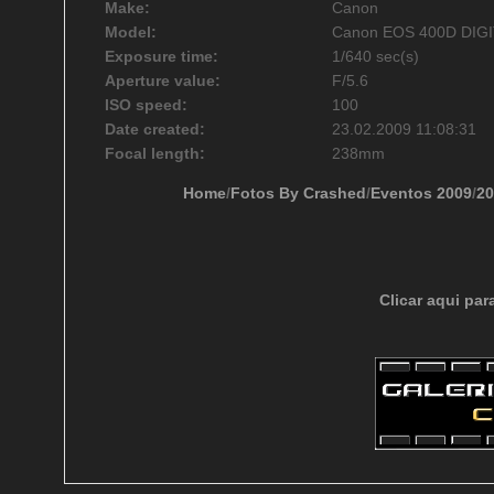
Make:
Canon
Model:
Canon EOS 400D DIG
Exposure time:
1/640 sec(s)
Aperture value:
F/5.6
ISO speed:
100
Date created:
23.02.2009 11:08:31
Focal length:
238mm
Home
/
Fotos By Crashed
/
Eventos 2009
/
20
Clicar aqui par