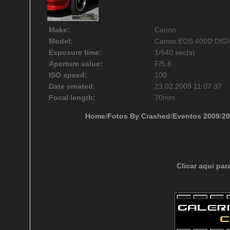
Make:
Canon
Model:
Canon EOS 400D DIG
Exposure time:
1/640 sec(s)
Aperture value:
F/5.6
ISO speed:
100
Date created:
23.02.2009 11:07:37
Focal length:
70mm
Home
/
Fotos By Crashed
/
Eventos 2009
/
20
Clicar aqui par