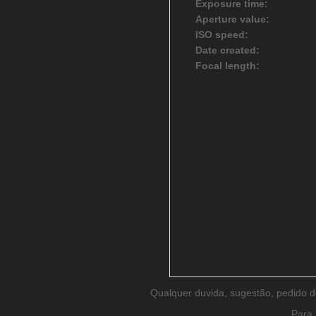
Exposure time:
Aperture value:
ISO speed:
Date created:
Focal length:
Qualquer duvida, sugestão, pedido 
Para 