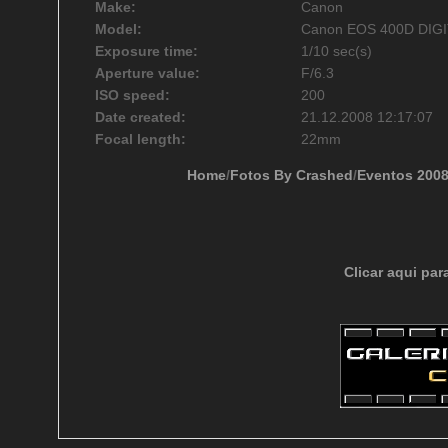
Make:
Canon
Model:
Canon EOS 400D DIG
Exposure time:
1/10 sec(s)
Aperture value:
F/6.3
ISO speed:
200
Date created:
21.12.2008 12:17:07
Focal length:
22mm
Home
/
Fotos By Crashed
/
Eventos 200
Clicar aqui par