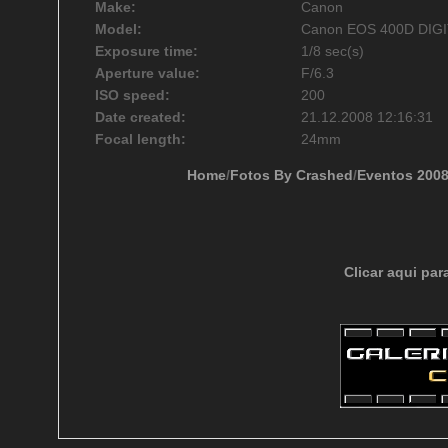
Make:
Canon
Model:
Canon EOS 400D DIG
Exposure time:
1/8 sec(s)
Aperture value:
F/6.3
ISO speed:
200
Date created:
21.12.2008 12:16:31
Focal length:
24mm
Home
/
Fotos By Crashed
/
Eventos 200
Clicar aqui par