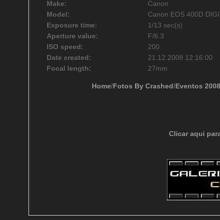
Make:
Canon
Model:
Canon EOS 400D DIG
Exposure time:
1/13 sec(s)
Aperture value:
F/6.3
ISO speed:
200
Date created:
21.12.2008 12:16:00
Focal length:
27mm
Home
/
Fotos By Crashed
/
Eventos 200
Clicar aqui par