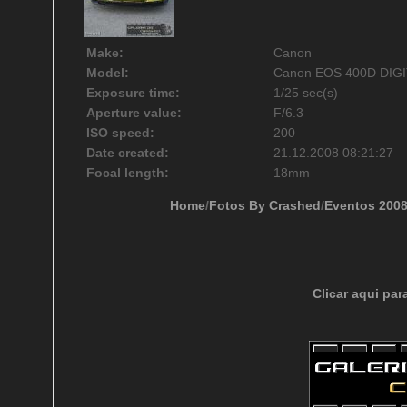
Make:
Canon
Model:
Canon EOS 400D DIG
Exposure time:
1/25 sec(s)
Aperture value:
F/6.3
ISO speed:
200
Date created:
21.12.2008 08:21:27
Focal length:
18mm
Home
/
Fotos By Crashed
/
Eventos 200
Clicar aqui par